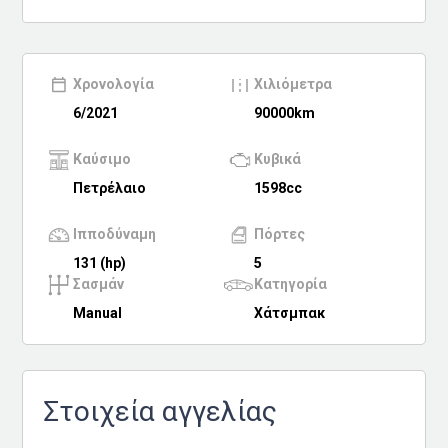
Eco
Νέα
Χρονολογία
Χιλιόμετρα
Τεχνολογία
6/2021
90000km
Mobility
Καύσιμο
Κυβικά
Σταθμοί φόρτισης
Πετρέλαιο
1598cc
Ιπποδύναμη
Πόρτες
Classic
131 (hp)
5
Σασμάν
Κατηγορία
Νέα
Manual
Χάτσμπακ
Παρουσιάσεις
MOTO