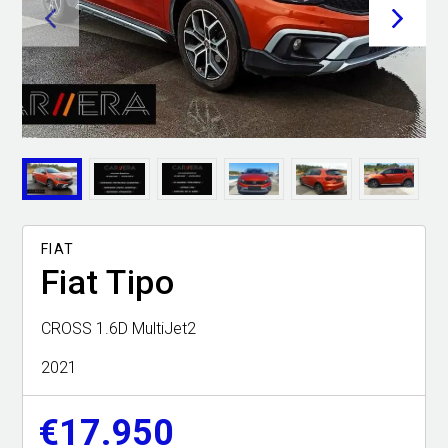
Απόψεις
<
>
Test drive
Δοκιμή
Αποστολή
Συγκρίνουμε
FIAT
Fiat Tipo
Αγώνες
Formula 1
CROSS 1.6D MultiJet2
WRC
2021
Motorsport
€17.950