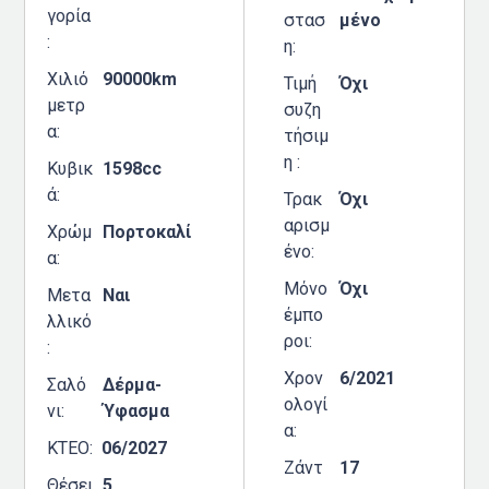
γορία
στασ
μένο
η
Χιλιό
90000km
Τιμή
Όχι
μετρ
συζη
α
τήσιμ
η
Κυβικ
1598cc
ά
Τρακ
Όχι
αρισμ
Χρώμ
Πορτοκαλί
ένο
α
Μόνο
Όχι
Μετα
Ναι
έμπο
λλικό
ροι
Χρον
6/2021
Σαλό
Δέρμα-
ολογί
νι
Ύφασμα
α
ΚΤΕΟ
06/2027
Ζάντ
17
Θέσει
5