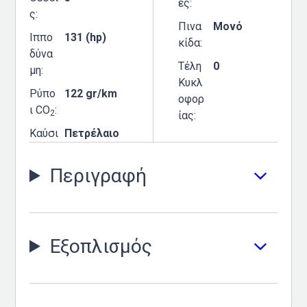
ες
ς
Πινα
Μονό
Ιππο
131 (hp)
κίδα
δύνα
Τέλη
0
μη
Κυκλ
Ρύπο
122 gr/km
οφορ
ι CO
2
ίας
Καύσι
Πετρέλαιο
Περιγραφή
Εξοπλισμός