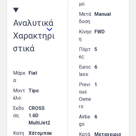
μο
Μεταχειρισμένο
Μετά
Manual
Αναλυτικά
Οδηγός αγοράς
δοση
Κίνησ
FWD
Συμβουλές
Χαρακτηρι
η
στικά
Πόρτ
5
Χρηστικά
ες
Euroc
6
Συμβουλές
Μάρκ
Fiat
lass
α
ΚΤΕΟ
Previ
1
Μοντ
Tipo
ous
Οδική βοήθεια
έλο
Owne
rs
Έκδο
CROSS
eDRIVE
ση
1.6D
Airba
6
MultiJet2
gs
Κατη
Χάτσμπακ
Κατά
Μεταχειρισ