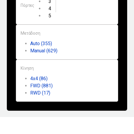
3
Πόρτες
Μεταχειρισμένο
4
5
Οδηγός αγοράς
Συμβουλές
Μετάδοση
Auto
(355)
Manual
(629)
Χρηστικά
Συμβουλές
Κίνηση
4x4
(86)
ΚΤΕΟ
FWD
(881)
Οδική βοήθεια
RWD
(17)
eDRIVE