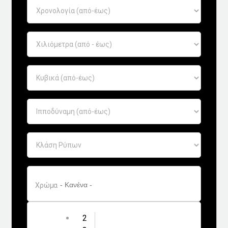
Eco
Νέα
Τεχνολογία
Mobility
Σταθμοί φόρτισης
Classic
Νέα
Παρουσιάσεις
Χρώμα
MOTO
2